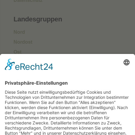
Datenschutz
Landesgruppen
Nord
Nordost
Ost
Süd
Südwest
West