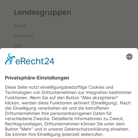
Landesgruppen
Nord
Nordost
Ost
Süd
Südwest
West