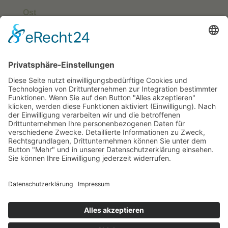
Ost
Süd
Südwest
West
Kontakt
Deutscher Klub für Belgische Schäferhunde e.
V.
Grüntenstraße 30