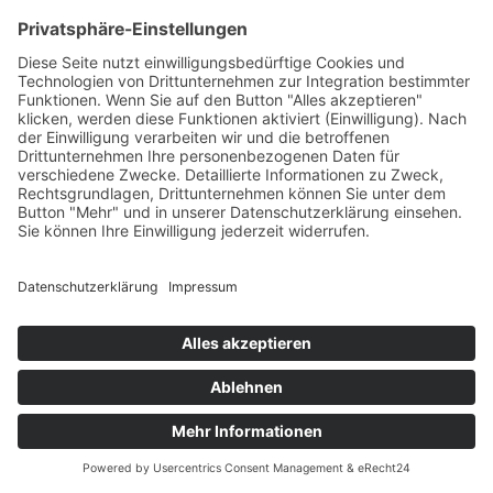
Scherengebiss,
schönes Rotbraun,
leicht charbonniert,
kleiner weißer
Brustfleck,
genügend Maske,
dunkle, etwas
runde Augen, gut
gestreckter Kopf,
etwas feiner Fang,
minimaler Stopp,
Ohren etwas
länglich, gut
getragen, sollte
etwas enger
stehen, fast
quadratischer
Körper,
Winkelungen vorne