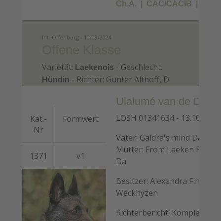
Ch.A.
CAC/CACIB
BOS
Int. Offenburg - 10/03/2024
Offene Klasse
Varietät:
- Geschlecht:
Laekenois
- Richter: Gunter Althoff, D
Hündin
Ulalumé van de Duvet
LOSH 01341634 - 13.10.2021
Kat.-
Formwert
Nr
Vater: Galdra's mind Dark Si
Mutter: From Laeken Paradi
1371
v1
Da
Besitzer: Alexandra Finke - 
Weckhyzen
Richterbericht: Komplettes 