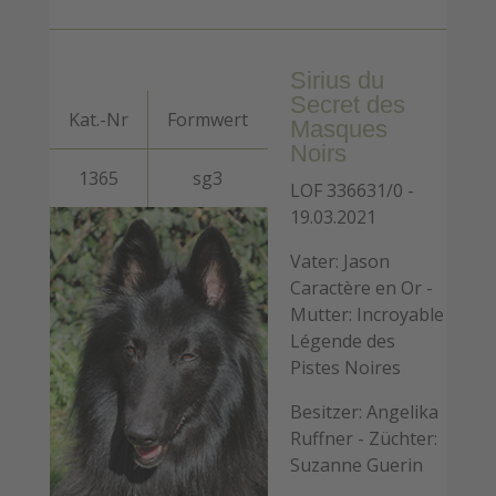
Sirius du
Secret des
Kat.-Nr
Formwert
Masques
Noirs
1365
sg3
LOF 336631/0 -
19.03.2021
Vater: Jason
Caractère en Or -
Mutter: Incroyable
Légende des
Pistes Noires
Besitzer: Angelika
Ruffner - Züchter:
Suzanne Guerin