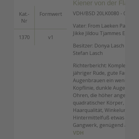
Kiener von der Flamm
VDH/BSD 20LK0080 - 02.03.
Kat.-
Formwert
Nr
Vater: From Laeken Paradis 
Jikke Jildou Tjammes End
1370
v1
Besitzer: Donya Lasch - Züc
Stefan Lasch
Richterbericht: Komplettes 
jähriger Rüde, gute Farbe, 
Augenbrauen ein wenig beto
Kopflinie, dunkle Augen, etw
Ohren, die höher angesetzt s
quadratischer Körper, noch
Haarqualität, Winkelungen 
Hintermittelfuß etwas lang, 
Gangwerk, genügend ausgr
VDH