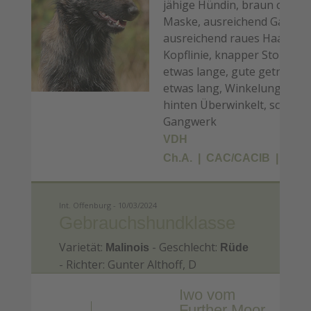
jähige Hündin, braun charbo
Maske, ausreichend Garnitu
ausreichend raues Haar am 
Kopflinie, knapper Stopp, b
etwas lange, gute getragen
etwas lang, Winkelungen vo
hinten Überwinkelt, schönes
Gangwerk
VDH
Ch.A.
CAC/CACIB
BOB
Int. Offenburg - 10/03/2024
Gebrauchshundklasse
Varietät:
- Geschlecht:
Malinois
Rüde
- Richter: Gunter Althoff, D
Iwo vom
Further Moor