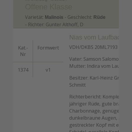
Offene Klasse
Varietät:
- Geschlecht:
Malinois
Rüde
- Richter: Gunter Althoff, D
Nias vom Laufbachtal
VDH/DKBS 20ML7193 - 03.1
Kat.-
Formwert
Nr
Vater: Samson Salomon Vitr
Mutter: Indira vom Laufbach
1374
v1
Besitzer: Karl-Heinz Graf - Z
Schmitt
Richterbericht: Komplettes 
jähriger Rüde, gute braune 
Charbonnage, genügend Ma
dunkelbraune Augen, ausre
gestreckter Kopf mit etwas 