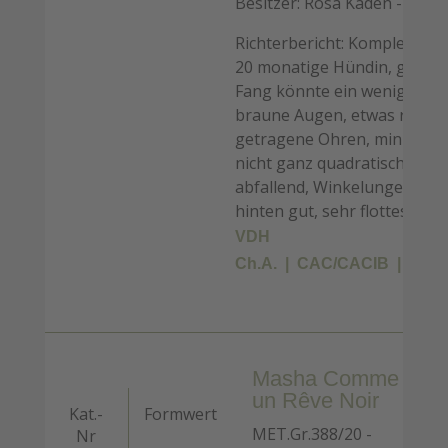
Besitzer: Rosa Kaden - Zücht
Richterbericht: Komplettes 
20 monatige Hündin, gut ges
Fang könnte ein wenig kräfti
braune Augen, etwas rund, 
getragene Ohren, minimaler
nicht ganz quadratisch, Krup
abfallend, Winkelungen vor
hinten gut, sehr flottes Ga
VDH
Ch.A.
CAC/CACIB
BOB
Masha Comme
un Rêve Noir
Kat.-
Formwert
MET.Gr.388/20 -
Nr