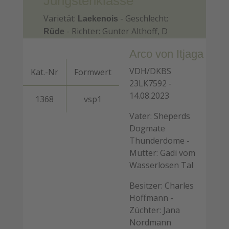
Jüngstenklasse
Varietät:
- Geschlecht:
Laekenois
- Richter: Gunter Althoff, D
Rüde
Arco von Itjaga
VDH/DKBS
Kat.-Nr
Formwert
23LK7592 -
14.08.2023
1368
vsp1
Vater: Sheperds
Dogmate
Thunderdome -
Mutter: Gadi vom
Wasserlosen Tal
Besitzer: Charles
Hoffmann -
Züchter: Jana
Nordmann