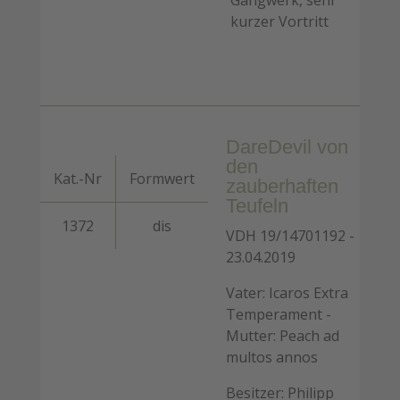
Gangwerk, sehr
kurzer Vortritt
DareDevil von
den
Kat.-Nr
Formwert
zauberhaften
Teufeln
1372
dis
VDH 19/14701192 -
23.04.2019
Vater: Icaros Extra
Temperament -
Mutter: Peach ad
multos annos
Besitzer: Philipp