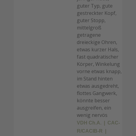
guter Typ, gute
gestreckter Kopf,
guter Stopp,
mittelgroß
getragene
dreieckige Ohren,
etwas kurzer Hals,
fast quadratischer
Körper, Winkelung
vorne etwas knapp,
im Stand hinten
etwas ausgedreht,
flottes Gangwerk,
könnte besser
ausgreifen, ein
wenig nervös
VDH Ch.A.
CAC-
R/CACIB-R