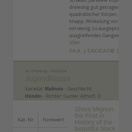
Schädel, parallele Kopflinie,
dreieckig gut getragene Ohr
quadratischer Körper, Rute
knapp, Winkelung vorne noc
ein wenig zu ausgeprägt, kra
ausgreifendes Gangwerk
VDH
Ch.A.
CAC/CACIB
BOS
Int. Offenburg - 10/03/2024
Jugendklasse
Varietät:
- Geschlecht:
Malinois
- Richter: Gunter Althoff, D
Hündin
Shiva Mignon
the First in
Kat.-Nr
Formwert
History of the
beautiful black