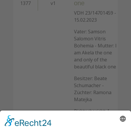
one
1377
v1
VDH 23/14701459 -
15.02.2023
Vater: Samson
Salomon Vitris
Bohemia - Mutter: I
am Akela the one
and only of the
beautiful black one
Besitzer: Beate
Schumacher -
Züchter: Ramona
Matejka
Richterbericht: 1-
jährige Hündin,
komplettes