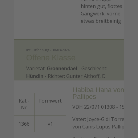
hinten gut, flottes
Gangwerk, vorne
etwas breitbeinig
Int. Offenburg - 10/03/2024
Offene Klasse
Varietät:
- Geschlecht:
Groenendael
- Richter: Gunter Althoff, D
Hündin
Habiba Hana von Can
Pallipes
Kat.-
Formwert
VDH 22/071 01308 - 15.07.2
Nr
Vater: Joyce-G di Torre d'Are
1366
v1
von Canis Lupus Pallipes