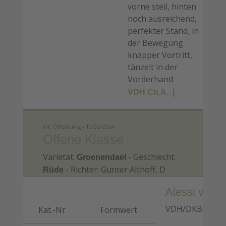
vorne steil, hinten
noch ausreichend,
perfekter Stand, in
der Bewegung
knapper Vortritt,
tänzelt in der
Vorderhand
VDH Ch.A.
Int. Offenburg - 10/03/2024
Offene Klasse
Varietät:
- Geschlecht:
Groenendael
- Richter: Gunter Althoff, D
Rüde
Alessi von 
VDH/DKBS 19GR6
Kat.-Nr
Formwert