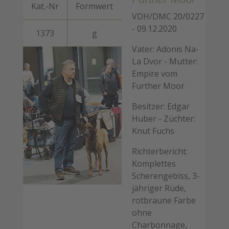
Kat.-Nr
Formwert
VDH/DMC 20/0227
- 09.12.2020
1373
g
Vater: Adonis Na-
La Dvor - Mutter:
Empire vom
Further Moor
Besitzer: Edgar
Huber - Züchter:
Knut Fuchs
Richterbericht:
Komplettes
Scherengebiss, 3-
jähriger Rüde,
rotbraune Farbe
ohne
Charbonnage,