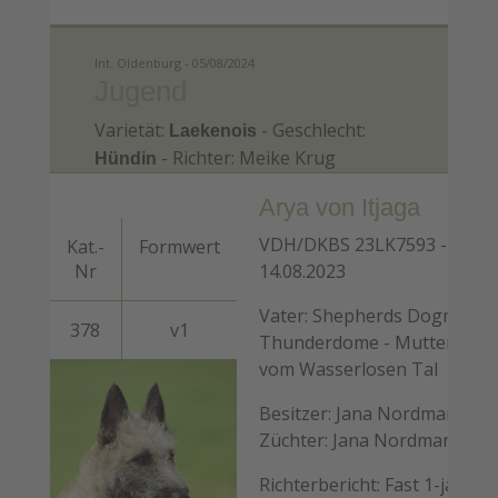
Int. Oldenburg - 05/08/2024
Jugend
Varietät:
- Geschlecht:
Laekenois
- Richter: Meike Krug
Hündin
Arya von Itjaga
VDH/DKBS 23LK7593 -
Kat.-
Formwert
Nr
14.08.2023
Vater: Shepherds Dogmate
378
v1
Thunderdome - Mutter: Gadi
vom Wasserlosen Tal
Besitzer: Jana Nordmann -
Züchter: Jana Nordmann
Richterbericht: Fast 1-jährig