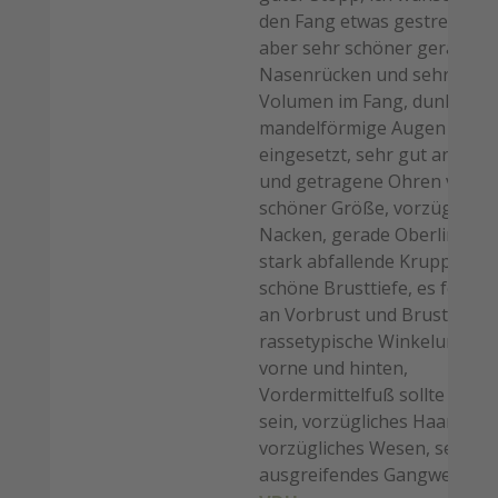
den Fang etwas gestreckter,
aber sehr schöner gerader
Nasenrücken und sehr gute
Volumen im Fang, dunkle
mandelförmige Augen schö
eingesetzt, sehr gut angese
und getragene Ohren von s
schöner Größe, vorzüglicher
Nacken, gerade Oberlinie, e
stark abfallende Kruppe, se
schöne Brusttiefe, es fehlt 
an Vorbrust und Brustbreite
rassetypische Winkelungen
vorne und hinten,
Vordermittelfuß sollte gera
sein, vorzügliches Haarkleid,
vorzügliches Wesen, sehr s
ausgreifendes Gangwerk