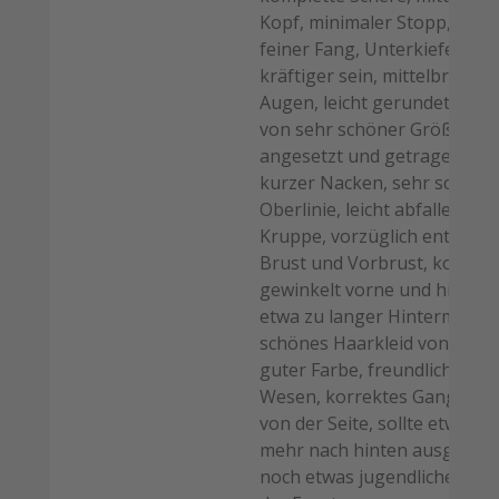
Kopf, minimaler Stopp, etwa
feiner Fang, Unterkiefer soll
kräftiger sein, mittelbraune
Augen, leicht gerundet, Ohr
von sehr schöner Größe, gu
angesetzt und getragen, et
kurzer Nacken, sehr schöne
Oberlinie, leicht abfallende
Kruppe, vorzüglich entwicke
Brust und Vorbrust, korrekt
gewinkelt vorne und hinten,
etwa zu langer Hintermittelf
schönes Haarkleid von sehr
guter Farbe, freundliches
Wesen, korrektes Gangwerk
von der Seite, sollte etwas
mehr nach hinten ausgreifen
noch etwas jugendliche lose 