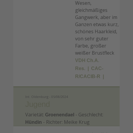
Wesen,
gleichmäßiges
Gangwerk, aber im
Ganzen etwas kurz,
schönes Haarkleid,
von sehr guter
Farbe, großer
weißer Brustfleck
VDH Ch.A.
Res.
CAC-
R/CACIB-R
Int. Oldenburg - 05/08/2024
Jugend
Varietät:
- Geschlecht:
Groenendael
- Richter: Meike Krug
Hündin