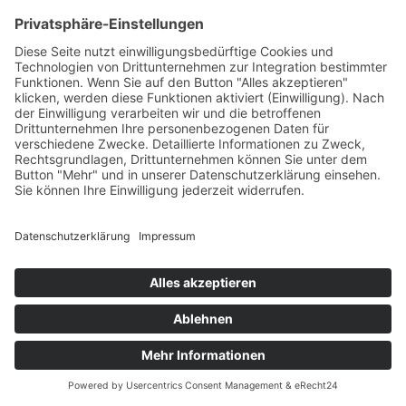
mittellanger
Rüdenkopf mit
guten parallelen
Kopflinie, Oberkopf
ist aber deutlich
gerundet,
minimaler Stopp,
genügend Maske,
mittelbraune
mandelförmige
Augen, die etwas
schräger eingesetzt
sein könnten,
Ohren von guter
Größe, etwas tief
angesetzt und
etwas weit
getragen, etwas
lose Lefzen und