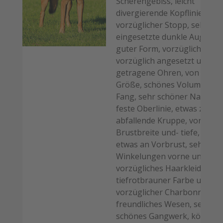
Scherengebiss, leicht
divergierende Kopflinien,
vorzüglicher Stopp, sehr gut
eingesetzte dunkle Augen, 
guter Form, vorzügliche Mas
vorzüglich angesetzt und
getragene Ohren, von ideale
Größe, schönes Volumen im
Fang, sehr schöner Nacken,
feste Oberlinie, etwas zu sta
abfallende Kruppe, vorzügli
Brustbreite und- tiefe, es feh
etwas an Vorbrust, sehr sch
Winkelungen vorne und hint
vorzügliches Haarkleid von
tiefrotbrauner Farbe und
vorzüglicher Charbonnage,
freundliches Wesen, sehr
schönes Gangwerk, könnte