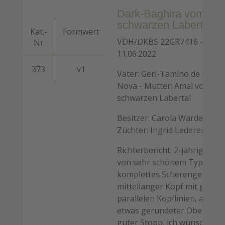
Dark-Baghira vom
schwarzen Labertal
Kat.-
Formwert
VDH/DKBS 22GR7416 -
Nr
11.06.2022
373
v1
Vater: Geri-Tamino de Gerac
Nova - Mutter: Amal vom
schwarzen Labertal
Besitzer: Carola Wardermann
Züchter: Ingrid Lederer
Richterbericht: 2-jähriger Rü
von sehr schönem Typ,
komplettes Scherengebiss,
mittellanger Kopf mit guten
parallelen Kopflinien, allerd
etwas gerundeter Oberkopf,
guter Stopp, ich wünschte m