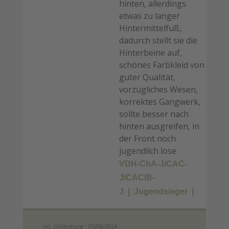
hinten, allerdings
etwas zu langer
Hintermittelfuß,
dadurch stellt sie die
Hinterbeine auf,
schönes Farbkleid von
guter Qualität,
vorzügliches Wesen,
korrektes Gangwerk,
sollte besser nach
hinten ausgreifen, in
der Front noch
jugendlich lose
VDH-ChA-J/CAC-
J/CACIB-
J
Jugendsieger
Int. Oldenburg - 05/08/2024