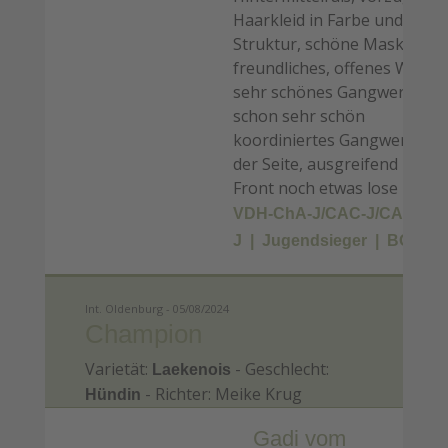
Haarkleid in Farbe und
Struktur, schöne Maske,
freundliches, offenes Wesen
sehr schönes Gangwerk,
schon sehr schön
koordiniertes Gangwerk von
der Seite, ausgreifend in der
Front noch etwas lose
VDH-ChA-J/CAC-J/CACIB-
J
Jugendsieger
BOB
Int. Oldenburg - 05/08/2024
Champion
Varietät:
- Geschlecht:
Laekenois
- Richter: Meike Krug
Hündin
Gadi vom