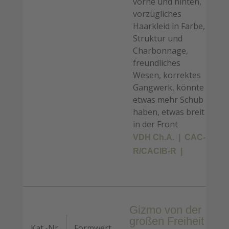
vorne und hinten,
vorzügliches
Haarkleid in Farbe,
Struktur und
Charbonnage,
freundliches
Wesen, korrektes
Gangwerk, könnte
etwas mehr Schub
haben, etwas breit
in der Front
VDH Ch.A.
CAC-
R/CACIB-R
Gizmo von der
großen Freiheit
Kat.-Nr
Formwert