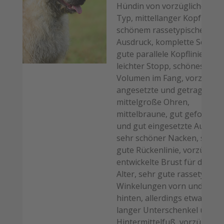
Hündin von vorzüglichem
Typ, mittellanger Kopf mit
schönem rassetypischem
Ausdruck, komplette Schere,
gute parallele Kopflinien,
leichter Stopp, schönes
Volumen im Fang, vorzüglic
angesetzte und getragene
mittelgroße Ohren,
mittelbraune, gut geformte
und gut eingesetzte Augen,
sehr schöner Nacken, schon
gute Rückenlinie, vorzüglich
entwickelte Brust für das
Alter, sehr gute rassetypisc
Winkelungen vorn und
hinten, allerdings etwas zu
langer Unterschenkel und
Hintermittelfuß, vorzügliche