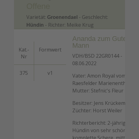
Offene
Varietät:
- Geschlecht:
Groenendael
- Richter: Meike Krug
Hündin
Ananda zum Guten
Mann
Kat.-
Formwert
VDH/BSD 22GR0144 -
Nr
08.06.2022
375
v1
Vater: Amon Royal vom
Raesfelder Marienenthal -
Mutter: Stefnic's Fleur De Vi
Besitzer: Jens Krückemeier -
Züchter: Horst Weiler
Richterbericht: 2-jährige
Hündin von sehr schönem T
komplette Schere, mittellan