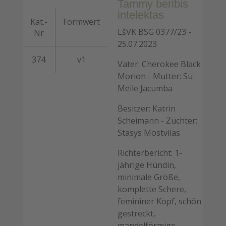
Tammy beribis
intelektas
Kat.-
Formwert
LšVK BSG 0377/23 -
Nr
25.07.2023
374
v1
Vater: Cherokee Black
Morion - Mutter: Su
Meile Jacumba
Besitzer: Katrin
Scheimann - Züchter:
Stasys Mostvilas
Richterbericht: 1-
jährige Hündin,
minimale Größe,
komplette Schere,
femininer Kopf, schön
gestreckt,
mandelförmige