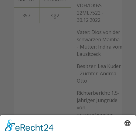
VDH/DKBS
22ML7522 -
397
sg2
30.12.2022
Vater: Dios von der
schwarzen Mamba
- Mutter: Indira vom
Lausitzeck
Besitzer: Lea Kuder
- Züchter: Andrea
Otto
Richterbericht: 1,5-
jähriger Jungrüde
von
ansprechendem
Typ und Größe,
kräftiger,