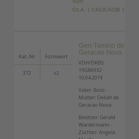
VDH
Ch.A.
CAC/CACIB
BOB
Geri-Tamino de
Geracao Nova
Kat.-Nr
Formwert
VDH/DKBS
19GR6932 -
372
v2
10.04.2019
Vater: Boss -
Mutter: Deliah de
Geracao Nova
Besitzer: Gerald
Wardermann -
Züchter: Angela