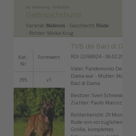
Int. Oldenburg - 05/08/2024
Gebrauchshund
Varietät:
- Geschlecht:
Malinois
Rüde
- Richter: Meike Krug
TVB dei Baci di Dama
ROI 22/68924 - 06.02.2022
Kat.-
Formwert
Nr
Vater: Pandemonio Dei Baci 
Dama war - Mutter: Magari d
395
v1
Baci di Dama
Besitzer: Sven Schneider -
Züchter: Paolo Marcoz
Richterbericht: 29 Monate al
Rüde von vorzüglichem Typ
Größe, komplettes