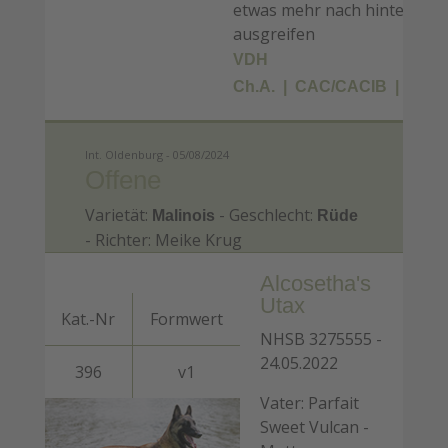
etwas mehr nach hinten
ausgreifen
VDH
Ch.A.
CAC/CACIB
BOB
Int. Oldenburg - 05/08/2024
Offene
Varietät:
- Geschlecht:
Malinois
Rüde
- Richter: Meike Krug
Alcosetha's
Utax
Kat.-Nr
Formwert
NHSB 3275555 -
24.05.2022
396
v1
Vater: Parfait
Sweet Vulcan -