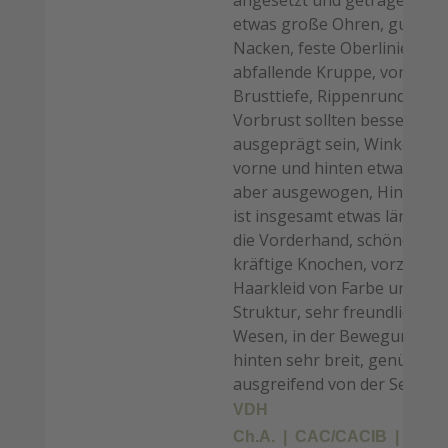
angesetzt und getragene
etwas große Ohren, gute
Nacken, feste Oberlinie, leic
abfallende Kruppe, vorzügli
Brusttiefe, Rippenrundung 
Vorbrust sollten besser
ausgeprägt sein, Winkelung
vorne und hinten etwas steil
aber ausgewogen, Hinterha
ist insgesamt etwas länger a
die Vorderhand, schöne
kräftige Knochen, vorzüglic
Haarkleid von Farbe und
Struktur, sehr freundliches
Wesen, in der Bewegung
hinten sehr breit, genügend
ausgreifend von der Seite
VDH
Ch.A.
CAC/CACIB
BIS