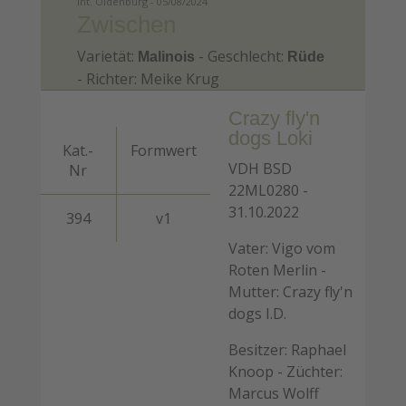
Int. Oldenburg - 05/08/2024
Zwischen
Varietät:
- Geschlecht:
Malinois
Rüde
- Richter: Meike Krug
Crazy fly'n
dogs Loki
Kat.-
Formwert
VDH BSD
Nr
22ML0280 -
31.10.2022
394
v1
Vater: Vigo vom
Roten Merlin -
Mutter: Crazy fly'n
dogs I.D.
Besitzer: Raphael
Knoop - Züchter:
Marcus Wolff