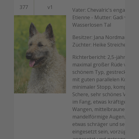
377
v1
Vater: Chevalric's engaging
Etienne - Mutter: Gadi vom
Wasserlosen Tal
Besitzer: Jana Nordmann -
Züchter: Heike Streicher
Richterbericht: 2,5-jähriger,
maximal großer Rüde von s
schönem Typ, gestreckter K
mit guten parallelen Kopflini
minimaler Stopp, komplette
Schere, sehr schönes Volum
im Fang, etwas kräftige
Wangen, mittelbraune
mandelförmige Augen, sollt
etwas schräger und seitliche
eingesetzt sein, vorzüglich