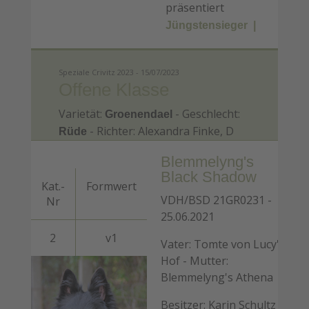
präsentiert
Jüngstensieger
Speziale Crivitz 2023 - 15/07/2023
Offene Klasse
Varietät:
- Geschlecht:
Groenendael
- Richter: Alexandra Finke, D
Rüde
Blemmelyng's
Black Shadow
Kat.-
Formwert
VDH/BSD 21GR0231 -
Nr
25.06.2021
2
v1
Vater: Tomte von Lucy's
Hof - Mutter:
Blemmelyng's Athena
Besitzer: Karin Schultz