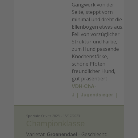
Gangwerk von der
Seite, steppt vorn
minimal und dreht die
Ellenbogen etwas aus,
Fell von vorzüglicher
Struktur und Farbe,
zum Hund passende
Knochenstärke,
schöne Pfoten,
freundlicher Hund,
gut präsentiert
VDH-ChA-
J
Jugendsieger
Speziale Crivitz 2023 - 15/07/2023
Championklasse
Varietät:
- Geschlecht:
Groenendael