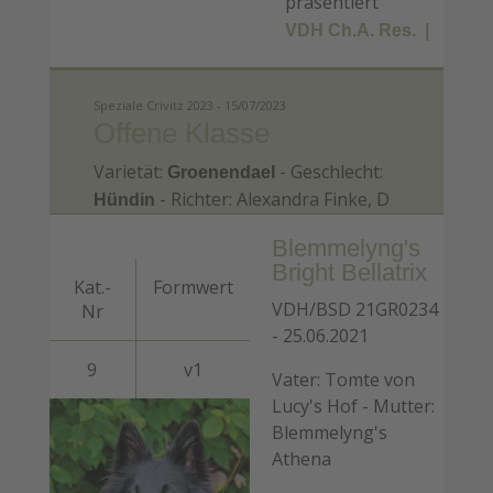
präsentiert
VDH Ch.A. Res.
Speziale Crivitz 2023 - 15/07/2023
Offene Klasse
Varietät:
- Geschlecht:
Groenendael
- Richter: Alexandra Finke, D
Hündin
Blemmelyng's
Bright Bellatrix
Kat.-
Formwert
VDH/BSD 21GR0234
Nr
- 25.06.2021
9
v1
Vater: Tomte von
Lucy's Hof - Mutter:
Blemmelyng's
Athena