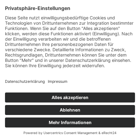
geschlossenen
Pfoten,
vorzügliches Fell in
Textur und Farbe,
freundliche
Hündin, gut
präsentiert
VDH Ch.A. Res.
Speziale Crivitz 2023 - 15/07/2023
Offene Klasse
Varietät:
- Geschlecht:
Laekenois
- Richter: Alexandra Finke, D
Rüde
Astonishing Alfrid
Lucky Gale
Kat.-
Formwert
CMKU/BOL/13582/21 -
Nr