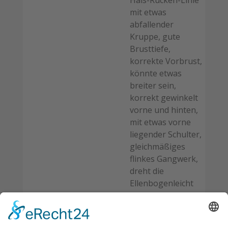
Hals-Rücken-Linie
mit etwas
abfallender
Kruppe, gute
Brusttiefe,
korrekte Vorbrust,
könnte etwas
breiter sein,
korrekt gewinkelt
vorne und hinten,
mit etwas vorne
liegender Schulter,
gleichmäßiges
flinkes Gangwerk,
dreht die
Ellenbogenleicht
aus, gute
Knochenstärke,
schöne