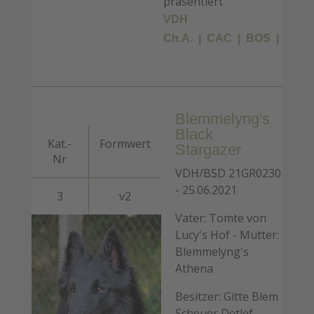
präsentiert
VDH
Ch.A.
CAC
BOS
Blemmelyng's
Black
Kat.-
Formwert
Stargazer
Nr
VDH/BSD 21GR0230
- 25.06.2021
3
v2
Vater: Tomte von
Lucy's Hof - Mutter:
Blemmelyng's
Athena
Besitzer: Gitte Blem
Scheuer Detlef