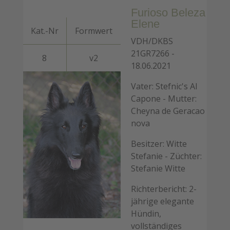
Furioso Beleza
Elene
Kat.-Nr
Formwert
VDH/DKBS
21GR7266 -
8
v2
18.06.2021
Vater: Stefnic's Al
Capone - Mutter:
Cheyna de Geracao
nova
Besitzer: Witte
Stefanie - Züchter:
Stefanie Witte
Richterbericht: 2-
jährige elegante
Hündin,
vollständiges