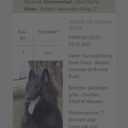
Varietät:
- Geschlecht:
Groenendael
- Richter: Alexandra Finke, D
Rüde
Athos de Bruine
Buck
Kat.-
Formwert
DK05141/2023 -
Nr
02.12.2022
1
vv1
Vater: Xanova Ebony
from Ivory - Mutter:
Serendy de Bruine
Buck
Besitzer: Jacobsen
Jytte - Züchter:
A.M.P.M Roozen
Richterbericht: 7
Monate alter
Jungrüde von