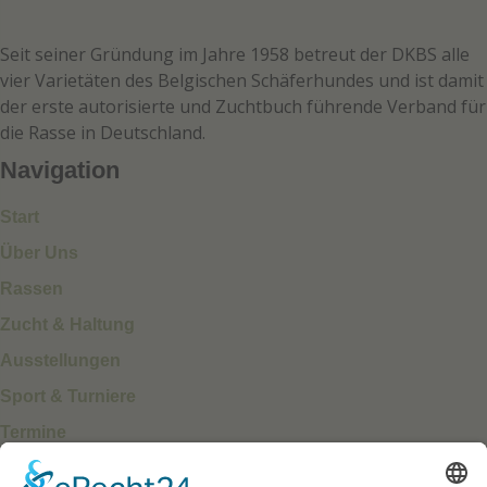
Seit seiner Gründung im Jahre 1958 betreut der DKBS alle
vier Varietäten des Belgischen Schäferhundes und ist damit
der erste autorisierte und Zuchtbuch führende Verband für
die Rasse in Deutschland.
Navigation
Start
Über Uns
Rassen
Zucht & Haltung
Ausstellungen
Sport & Turniere
Termine
Impressum