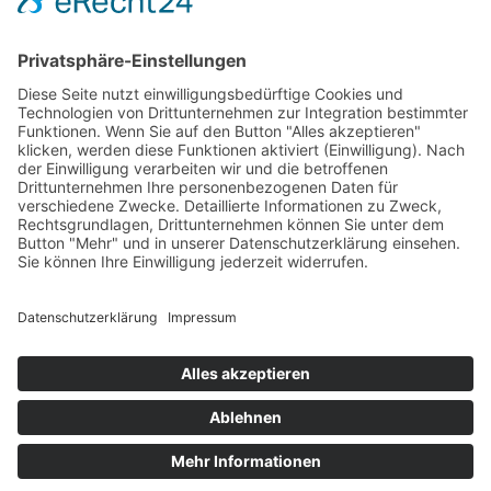
Datenschutz
Landesgruppen
Nord
Nordost
Ost
Süd
Südwest
West
Kontakt
Deutscher Klub für Belgische Schäferhunde e. V.
Grüntenstraße 30
87452 Altusried
Telefon: 08374 – 3234068