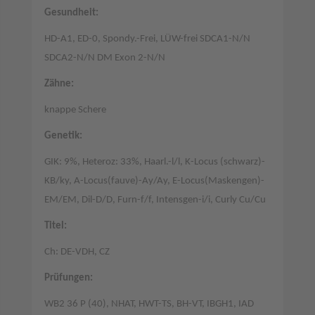
Gesundheit:
HD-A1, ED-0, Spondy.-Frei, LÜW-frei SDCA1-N/N
SDCA2-N/N DM Exon 2-N/N
Zähne:
knappe Schere
Genetik:
GIK: 9%, Heteroz: 33%, Haarl.-l/l, K-Locus (schwarz)-
KB/ky, A-Locus(fauve)-Ay/Ay, E-Locus(Maskengen)-
EM/EM, Dil-D/D, Furn-f/f, Intensgen-i/i, Curly Cu/Cu
Titel:
Ch: DE-VDH, CZ
Prüfungen:
WB2 36 P (40), NHAT, HWT-TS, BH-VT, IBGH1, IAD