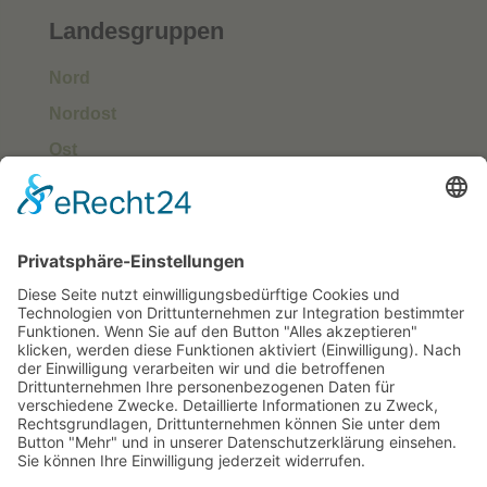
Landesgruppen
Nord
Nordost
Ost
Süd
Südwest
West
Kontakt