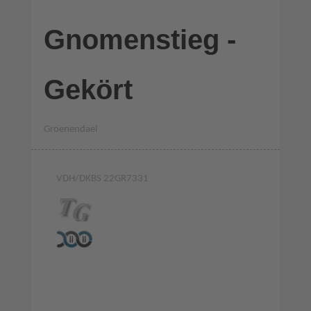
Gnomenstieg -
Gekört
Groenendael
VDH/DKBS 22GR7331