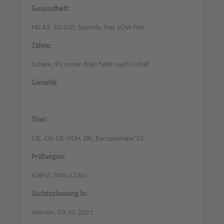
Gesundheit:
HD A2, ED 0/0, Spondy. frei, LÜW frei
Zähne:
Schere, P2 unten links fehlt nach Unfall
Genetik:
-
Titel:
CIE, Ch: DE-VDH, DK, Europasieger'23
Prüfungen:
IGBH2, TAN, CSAU
Zuchtzulassung in:
Viersen, 03.10.2021