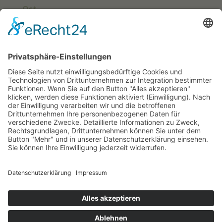
Ost
Süd
Südwest
West
Kontakt
Deutscher Klub für Belgische Schäferhunde
e. V.
Grüntenstraße 30
87452 Altusried