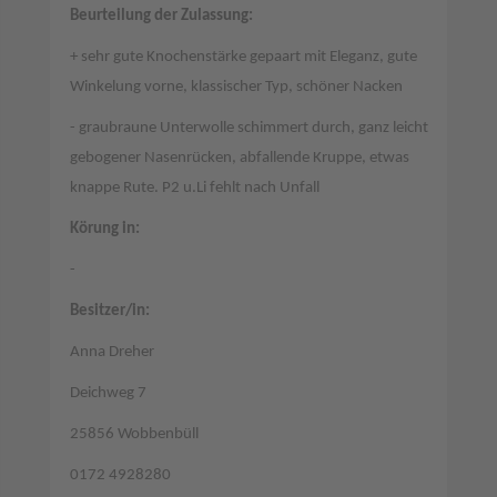
Beurteilung der Zulassung:
+ sehr gute Knochenstärke gepaart mit Eleganz, gute
Winkelung vorne, klassischer Typ, schöner Nacken
- graubraune Unterwolle schimmert durch, ganz leicht
gebogener Nasenrücken, abfallende Kruppe, etwas
knappe Rute. P2 u.Li fehlt nach Unfall
Körung in:
-
Besitzer/in:
Anna Dreher
Deichweg 7
25856 Wobbenbüll
0172 4928280