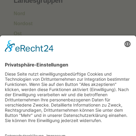
Landesgruppen
Nord
Nordost
Ost
Süd
Südwest
West
Kontakt