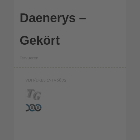
Daenerys –
Gekört
Tervueren
VDH/DKBS 19TV6892