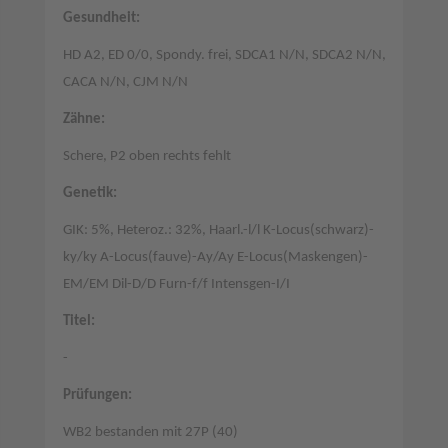
Gesundheit:
HD A2, ED 0/0, Spondy. frei, SDCA1 N/N, SDCA2 N/N,
CACA N/N, CJM N/N
Zähne:
Schere, P2 oben rechts fehlt
Genetik:
GIK: 5%, Heteroz.: 32%, Haarl.-l/l K-Locus(schwarz)-
ky/ky A-Locus(fauve)-Ay/Ay E-Locus(Maskengen)-
EM/EM Dil-D/D Furn-f/f Intensgen-I/I
Titel:
-
Prüfungen:
WB2 bestanden mit 27P (40)