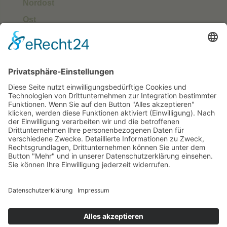
Nordost
Ost
Süd
Südwest
West
Kontakt
Deutscher Klub für Belgische Schäferhunde e.
V.
Grüntenstraße 30