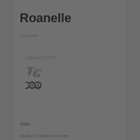
Roanelle
Tervueren
LOSH 01333507
Vater:
Sharky of Hakkina's Home