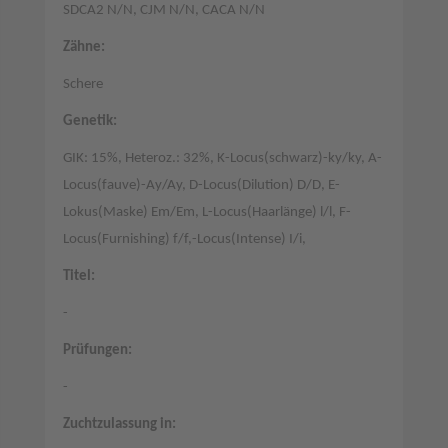
SDCA2 N/N, CJM N/N, CACA N/N
Zähne:
Schere
Genetik:
GIK: 15%, Heteroz.: 32%, K-Locus(schwarz)-ky/ky, A-
Locus(fauve)-Ay/Ay, D-Locus(Dilution) D/D, E-
Lokus(Maske) Em/Em, L-Locus(Haarlänge) l/l, F-
Locus(Furnishing) f/f,-Locus(Intense) I/i,
Titel:
-
Prüfungen:
-
Zuchtzulassung in: