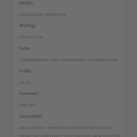
Mutter:
Mia Cue vom Wartenstein
Wurftag:
27/04/2020
Farbe:
Tiefes Rotbraun, stark charbonniert, noch gute Maske
Größe:
60 cm
Formwert:
Sehr Gut
Gesundheit:
HD A2, ED 0/0, Spondy frei, LÜW frei; SDCA1-N/N
SDCA2-N/N DM Exon 2-N/N CJM-N/N CACA-N/N CJM-