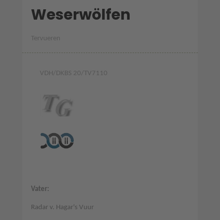
Weserwölfen
Tervueren
VDH/DKBS 20/TV7110
Vater:
Radar v. Hagar's Vuur