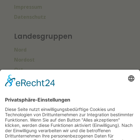
Impressum
Datenschutz
Landesgruppen
Nord
Nordost
Ost
Süd
Südwest
West