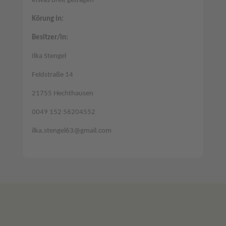
etwas breit getragen
Körung in:
Besitzer/in:
Ilka Stengel
Feldstraße 14
21755 Hechthausen
0049 152 56204552
ilka.stengel63@gmail.com