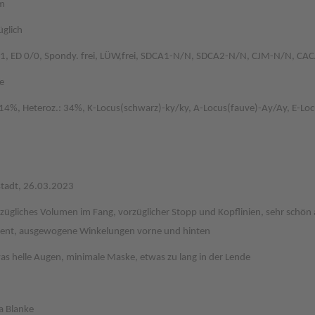
m
üglich
1, ED 0/0, Spondy. frei, LÜW,frei, SDCA1-N/N, SDCA2-N/N, CJM-N/N, CA
e
 14%, Heteroz.: 34%, K-Locus(schwarz)-ky/ky, A-Locus(fauve)-Ay/Ay, E-Lo
stadt, 26.03.2023
rzügliches Volumen im Fang, vorzüglicher Stopp und Kopflinien, sehr schön
ent, ausgewogene Winkelungen vorne und hinten
was helle Augen, minimale Maske, etwas zu lang in der Lende
a Blanke