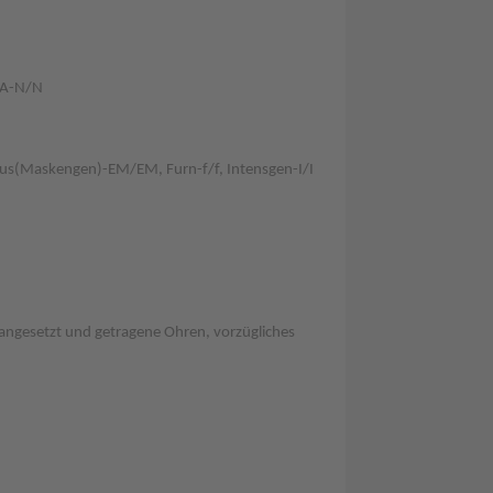
CA-N/N
cus(Maskengen)-EM/EM, Furn-f/f, Intensgen-I/I
 angesetzt und getragene Ohren, vorzügliches