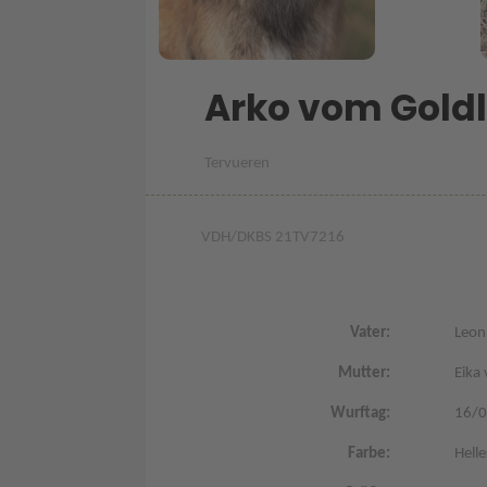
Arko vom Gold
Tervueren
VDH/DKBS 21TV7216
Vater:
Leon
Mutter:
Eika
Wurftag:
16/
Farbe:
Hell