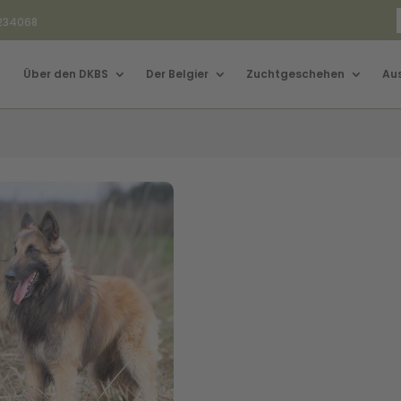
3234068
Über den DKBS
Der Belgier
Zuchtgeschehen
Au