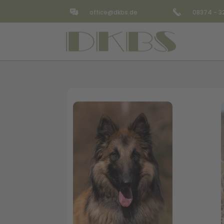
office@dkbs.de
08374 - 