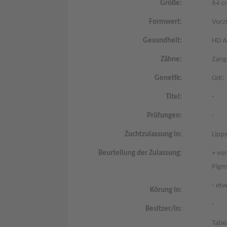
Größe:
64 c
Formwert:
Vorz
Gesundheit:
HD A
Zähne:
Zang
Genetik:
GIK:
Titel:
-
Prüfungen:
-
Zuchtzulassung in:
Lipp
Beurteilung der Zulassung:
+ vo
Pigm
- et
Körung in:
-
Besitzer/in:
Tabe