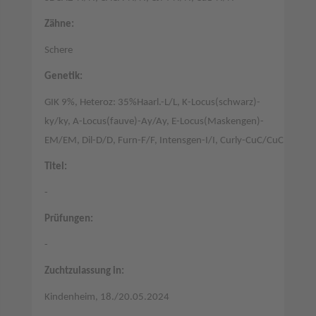
Zähne:
Schere
Genetik:
GIK 9%, Heteroz: 35%Haarl.-L/L, K-Locus(schwarz)-
ky/ky, A-Locus(fauve)-Ay/Ay, E-Locus(Maskengen)-
EM/EM, Dil-D/D, Furn-F/F, Intensgen-I/I, Curly-CuC/CuC
Titel:
-
Prüfungen:
-
Zuchtzulassung in:
Kindenheim, 18./20.05.2024