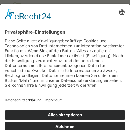
Ost
Süd
Südwest
West
Kontakt
Deutscher Klub für Belgische Schäferhunde
e. V.
Grüntenstraße 30
87452 Altusried