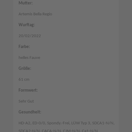
Mutter:
Artemis Bella Regio
Wurftag:
20/02/2022
Farbe:
helles Fauve
Größe:
61 cm
Formwert:
Sehr Gut
Gesundheit:
HD-A2, ED-0/0, Spondy.-Frei, LÜW Typ 3, SDCA1-N/N,
SDCA2-N/N, CACA-N/N, CJM-N/N, Ca1-N/N