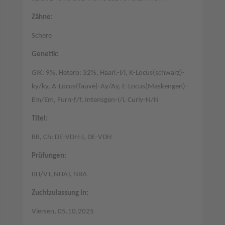
Zähne:
Schere
Genetik:
GIK: 9%, Hetero: 32%, Haarl.-l/l, K-Locus(schwarz)-
ky/ky, A-Locus(fauve)-Ay/Ay, E-Locus(Maskengen)-
Em/Em, Furn-f/f, Intensgen-I/i, Curly-N/N
Titel:
BR, Ch: DE-VDH-J, DE-VDH
Prüfungen:
BH/VT, NHAT, NRA
Zuchtzulassung in:
Viersen, 05.10.2025