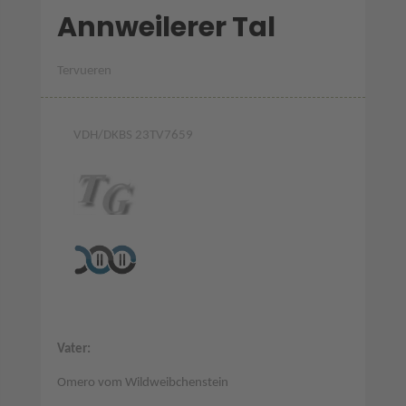
Annweilerer Tal
Tervueren
VDH/DKBS 23TV7659
Vater:
Omero vom Wildweibchenstein