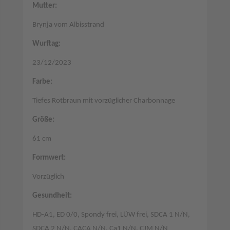
Mutter:
Brynja vom Albisstrand
Wurftag:
23/12/2023
Farbe:
Tiefes Rotbraun mit vorzüglicher Charbonnage
Größe:
61 cm
Formwert:
Vorzüglich
Gesundheit:
HD-A1, ED 0/0, Spondy frei, LÜW frei, SDCA 1 N/N,
SDCA 2 N/N, CACA N/N, Ca1 N/N, CJM N/N