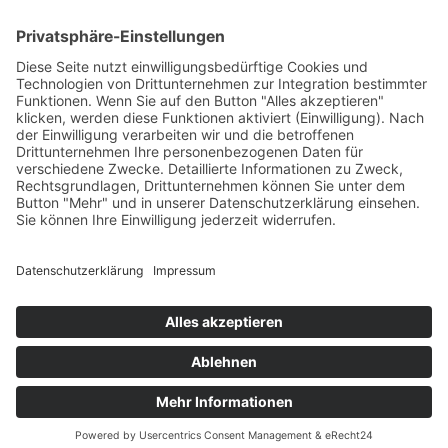
Südwest
West
Kontakt
Deutscher Klub für Belgische Schäferhunde
e. V.
Grüntenstraße 30
87452 Altusried
Telefon: 08374 – 3234068
E-Mail-Adresse:
office@dkbs.de