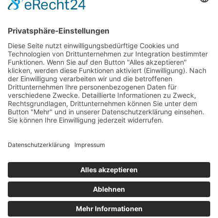
Südwest
West
Kontakt
Deutscher Klub für Belgische Schäferhunde
e. V.
Grüntenstraße 30
87452 Altusried
Telefon: 08374 – 3234068
E-Mail-Adresse:
office@dkbs.de