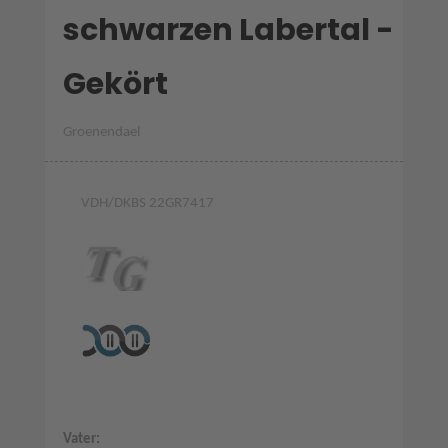
schwarzen Labertal -
Gekört
Groenendael
VDH/DKBS 22GR7417
Vater: