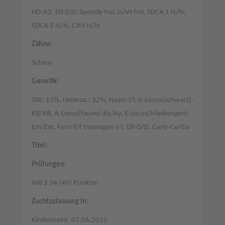
HD-A2, ED 0/0, Spondy frei, LÜW frei, SDCA 1 N/N,
SDCA 2 N/N, CJM N/N
Zähne:
Schere
Genetik:
GIK: 15%, Heteroz.: 32%, Haarl.-l/l, K-Locus(schwarz)-
KB/KB, A-Locus(fauve)-Ay/Ay, E-Locus(Maskengen)-
Em/Em, Furn-f/f Intensgen-I/I, Dil-D/D, Curly-Cu/Cu
Titel:
Prüfungen:
WB 2 34 (40) Punkten
Zuchtzulassung in:
Kindenheim, 07.06.2025