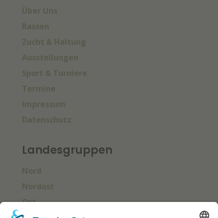
Über Uns
Rassen
Zucht & Haltung
Ausstellungen
Sport & Turniere
Termine
Impressum
Datenschutz
Landesgruppen
Nord
Nordost
Ost
Süd