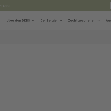
3234068
Über den DKBS
Der Belgier
Zuchtgeschehen
Au