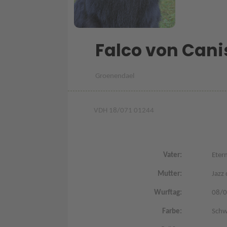
Falco von Cani
Groenendael
VDH 18/071 01244
Vater:
Eter
Mutter:
Jazz 
Wurftag:
08/
Farbe:
Schw