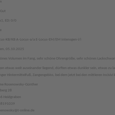
m
 Gut
A1, ED: 0/0
e
cus-KB/KB A-Locus-a/a E-Locus-EM/EM Intensgen-i/i
sen, 05.10.2025
hönes Volumen im Fang, sehr schöne Ohrengröße, sehr schönes Lackschwarz
gen etwas weit auseinander liegend, dürften etwas dunkler sein, etwas zu l
nger Hintermittelfuß, Zangengebiss, bei dem jetzt bei den mittleren Incisiv
ne Rosenowsky-Günther
berg 28
6 Heidgraben
38191039
senowsky@t-online.de