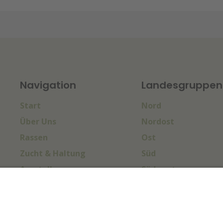
Navigation
Landesgruppen
Start
Nord
Über Uns
Nordost
Rassen
Ost
Zucht & Haltung
Süd
Ausstellungen
Südwest
Sport & Turniere
West
Termine
Impressum