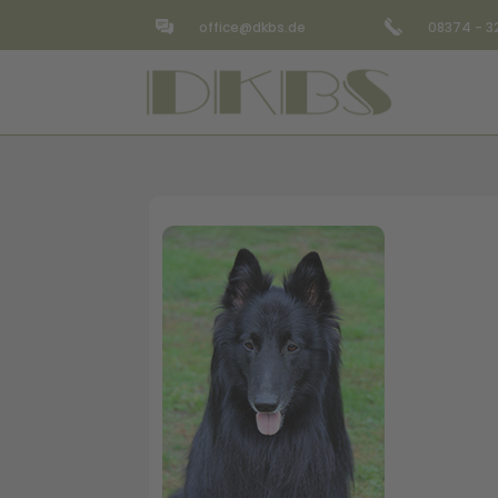
office@dkbs.de
08374 - 