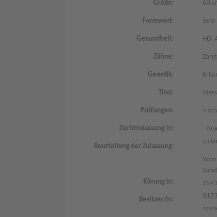
Größe:
60 c
Formwert:
Sehr
Gesundheit:
HD: 
Zähne:
Zang
Genetik:
K-Lo
Titel:
Vier
Prüfungen:
+ sc
Zuchtzulassung in:
- Au
zu la
Beurteilung der Zulassung:
Yvon
Sand
Körung in:
2543
017
Besitzer/in:
ryro