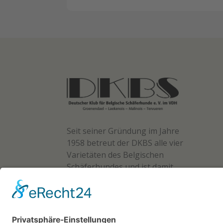
Seit seiner Gründung im Jahre
1958 betreut der DKBS alle vier
Varietäten des Belgischen
Schäferhundes und ist damit
der erste autorisierte und
Zuchtbuch führende Verband
für die Rasse in Deutschland.