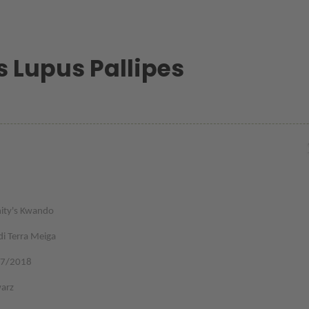
s Lupus Pallipes
nity's Kwando
di Terra Meiga
07/2018
arz