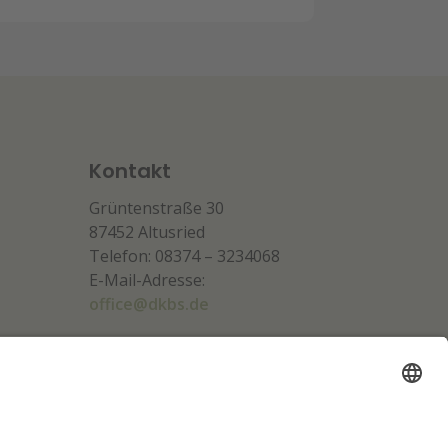
Kontakt
Grüntenstraße 30
87452 Altusried
Telefon: 08374 – 3234068
E-Mail-Adresse:
office@dkbs.de
Unsere Partner: