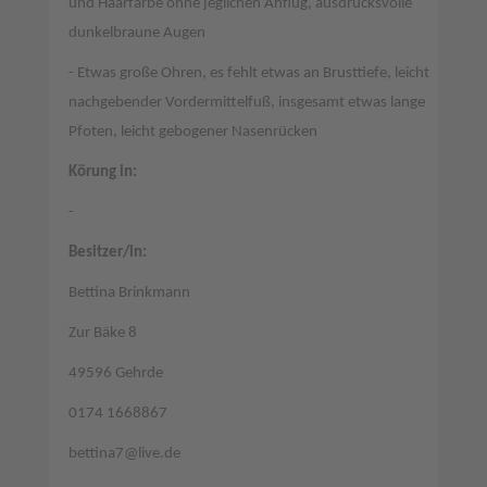
und Haarfarbe ohne jeglichen Anflug, ausdrucksvolle
dunkelbraune Augen
- Etwas große Ohren, es fehlt etwas an Brusttiefe, leicht
nachgebender Vordermittelfuß, insgesamt etwas lange
Pfoten, leicht gebogener Nasenrücken
Körung in:
-
Besitzer/in:
Bettina Brinkmann
Zur Bäke 8
49596 Gehrde
0174 1668867
bettina7@live.de