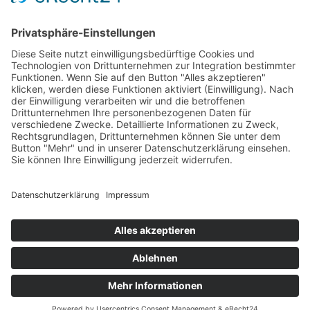
Südwest
West
Kontakt
Deutscher Klub für Belgische Schäferhunde e.
V.
Grüntenstraße 30
87452 Altusried
Telefon: 08374 – 3234068
E-Mail-Adresse:
office@dkbs.de