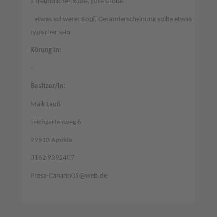
+ freundlicher Rüde, gute Größe
- etwas schwerer Kopf, Gesamterscheinung sollte etwas
typischer sein
Körung in:
-
Besitzer/in:
Maik Lauß
Teichgartenweg 6
99510 Apolda
0162 9392407
Presa-Canario05@web.de