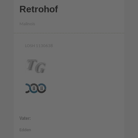
Retrohof
Malinois
LOSH 1130638
Vater:
Edden