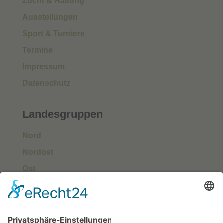
Zucht & Haltung
Ausstellungen
Sport & Turniere
Termine
Impressum
Datenschutz
Landesgruppen
Nord
Nordost
Ost
Süd
Südwest
West