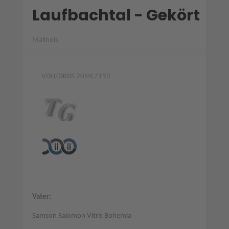
Laufbachtal - Gekört
Malinois
VDH/DKBS 20ML7193
Vater:
Samson Salomon Vitris Bohemia