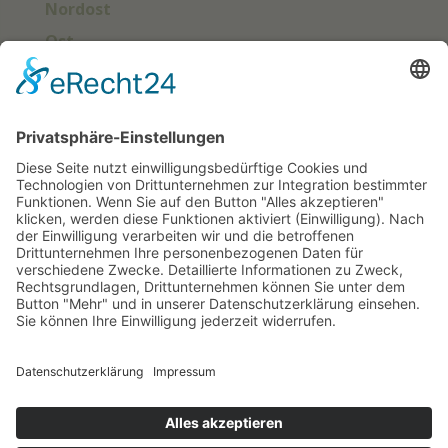
Nordost
Ost
Süd
Südwest
West
Kontakt
Deutscher Klub für Belgische Schäferhunde
e. V.
Grüntenstraße 30