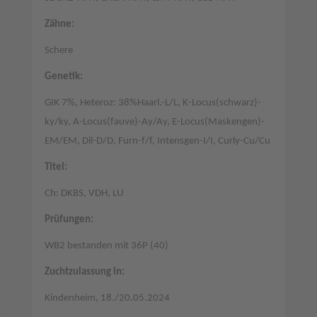
Zähne:
Schere
Genetik:
GIK 7%, Heteroz: 38%Haarl.-L/L, K-Locus(schwarz)-
ky/ky, A-Locus(fauve)-Ay/Ay, E-Locus(Maskengen)-
EM/EM, Dil-D/D, Furn-f/f, Intensgen-I/I, Curly-Cu/Cu
Titel:
Ch: DKBS, VDH, LU
Prüfungen:
WB2 bestanden mit 36P (40)
Zuchtzulassung in:
Kindenheim, 18./20.05.2024