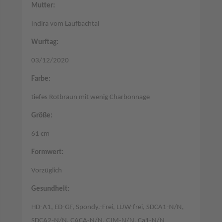
Mutter:
Indira vom Laufbachtal
Wurftag:
03/12/2020
Farbe:
tiefes Rotbraun mit wenig Charbonnage
Größe:
61 cm
Formwert:
Vorzüglich
Gesundheit:
HD-A1, ED-GF, Spondy.-Frei, LÜW-frei, SDCA1-N/N,
SDCA2-N/N, CACA-N/N, CJM-N/N, Ca1-N/N