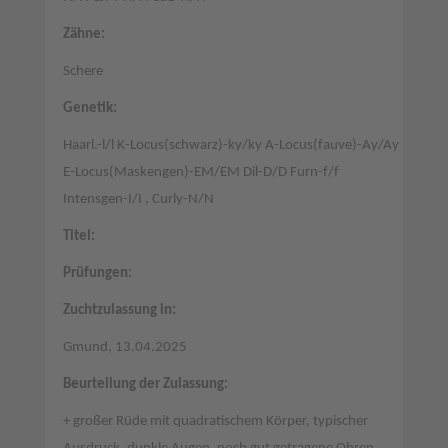
Zähne:
Schere
Genetik:
Haarl.-l/l K-Locus(schwarz)-ky/ky A-Locus(fauve)-Ay/Ay
E-Locus(Maskengen)-EM/EM Dil-D/D Furn-f/f
Intensgen-I/I , Curly-N/N
Titel:
Prüfungen:
Zuchtzulassung in:
Gmund, 13.04.2025
Beurteilung der Zulassung:
+ großer Rüde mit quadratischem Körper, typischer