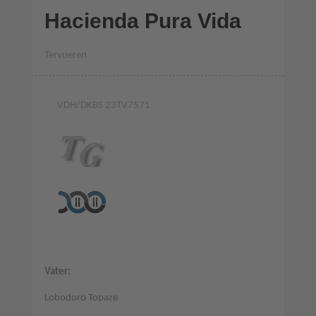
Hacienda Pura Vida
Tervueren
VDH/DKBS 23TV7571
Vater:
Lobodoro Topaze