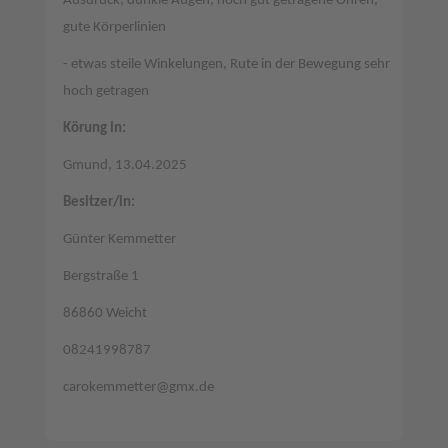
Ausdruck, dunkle Augen, noch gut getragene Ohren,
gute Körperlinien
- etwas steile Winkelungen, Rute in der Bewegung sehr
hoch getragen
Körung in:
Gmund, 13.04.2025
Besitzer/in:
Günter Kemmetter
Bergstraße 1
86860 Weicht
08241998787
carokemmetter@gmx.de