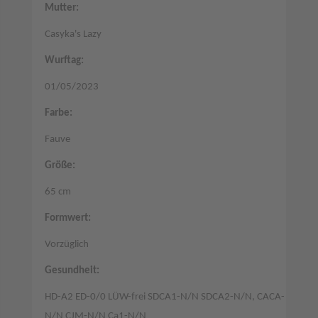
Mutter:
Casyka's Lazy
Wurftag:
01/05/2023
Farbe:
Fauve
Größe:
65 cm
Formwert:
Vorzüglich
Gesundheit:
HD-A2 ED-0/0 LÜW-frei SDCA1-N/N SDCA2-N/N, CACA-
N/N CJM-N/N Ca1-N/N