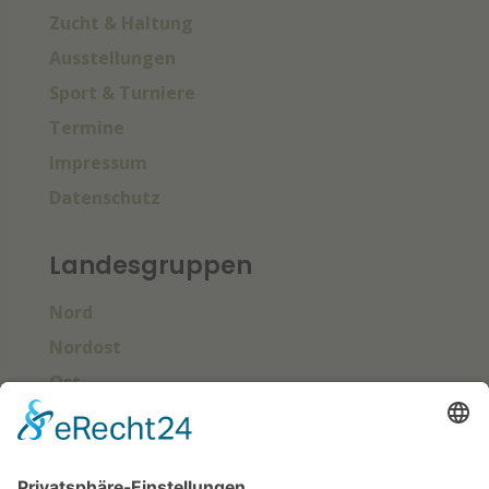
Zucht & Haltung
Ausstellungen
Sport & Turniere
Termine
Impressum
Datenschutz
Landesgruppen
Nord
Nordost
Ost
Süd
Südwest
West