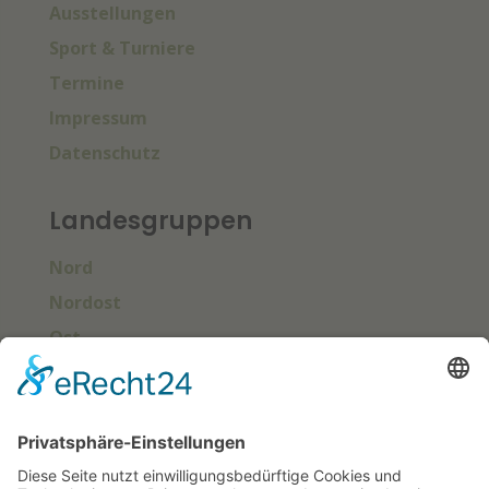
Ausstellungen
Sport & Turniere
Termine
Impressum
Datenschutz
Landesgruppen
Nord
Nordost
Ost
Süd
Südwest
West