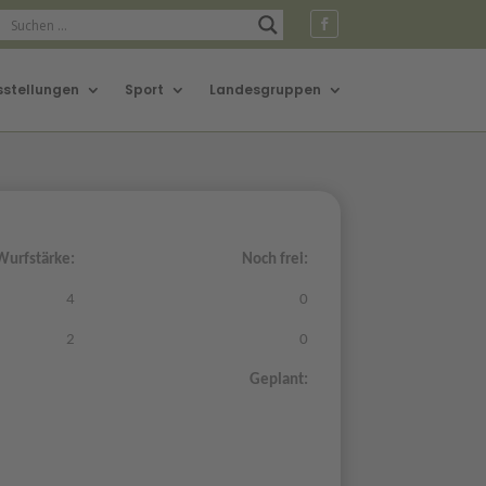
sstellungen
Sport
Landesgruppen
Wurfstärke:
Noch frei:
4
0
2
0
Geplant: