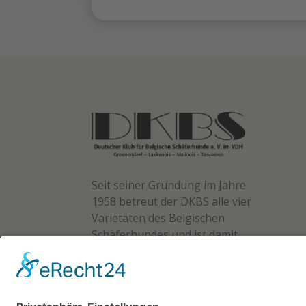
Seit seiner Gründung im Jahre
1958 betreut der DKBS alle vier
Varietäten des Belgischen
Schäferhundes und ist damit
der erste autorisierte und
Zuchtbuch führende Verband
für die Rasse in Deutschland.