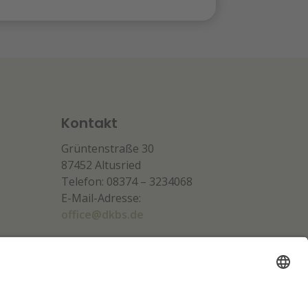
Kontakt
Grüntenstraße 30
87452 Altusried
Telefon: 08374 – 3234068
E-Mail-Adresse:
office@dkbs.de
Unsere Partner: