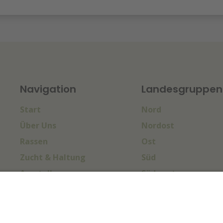
Navigation
Landesgruppen
Start
Nord
Über Uns
Nordost
Rassen
Ost
Zucht & Haltung
Süd
Ausstellungen
Südwest
Sport & Turniere
West
Termine
Impressum