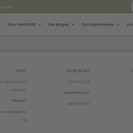
3234068
Über den DKBS
Der Belgier
Zuchtgeschehen
Au
Vater:
Gedeckt am:
y Luke von den
10/07/2025
Modocs
Geworfen am:
Mutter:
06/09/2025
m Annweilerer
Tal