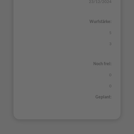
23/12/2024
Wurfstärke:
5
3
Noch frei:
0
0
Geplant: