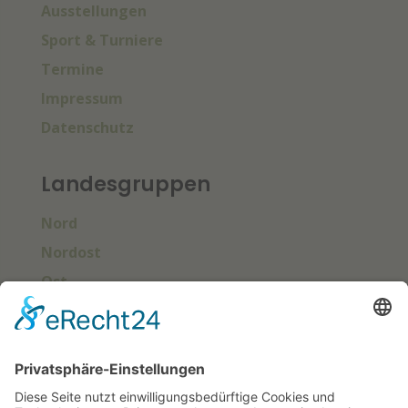
Ausstellungen
Sport & Turniere
Termine
Impressum
Datenschutz
Landesgruppen
Nord
Nordost
Ost
Süd
Südwest
West