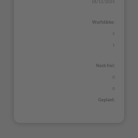
18/12/2025
Wurfstärke:
5
1
Noch frei:
0
0
Geplant: