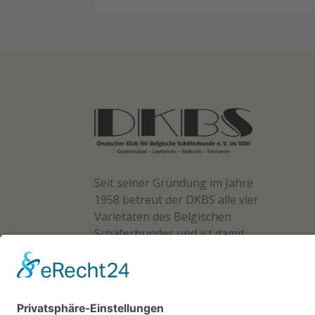
Seit seiner Gründung im Jahre
1958 betreut der DKBS alle vier
Varietäten des Belgischen
Schäferhundes und ist damit
der erste autorisierte und
Zuchtbuch führende Verband
für die Rasse in Deutschland.