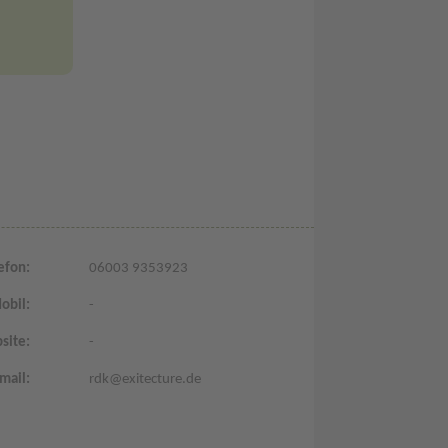
efon:
06003 9353923
obil:
-
site:
-
mail:
rdk@exitecture.de