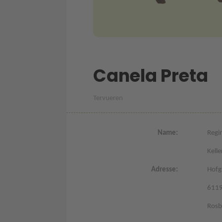
Canela Preta
Tervueren
Name:
Regi
Kelle
Adresse:
Hofg
611
Rosb