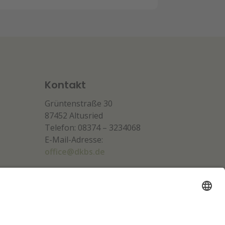
Kontakt
Grüntenstraße 30
87452 Altusried
Telefon: 08374 – 3234068
E-Mail-Adresse:
office@dkbs.de
Unsere Partner: