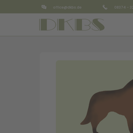
office@dkbs.de
08374 - 