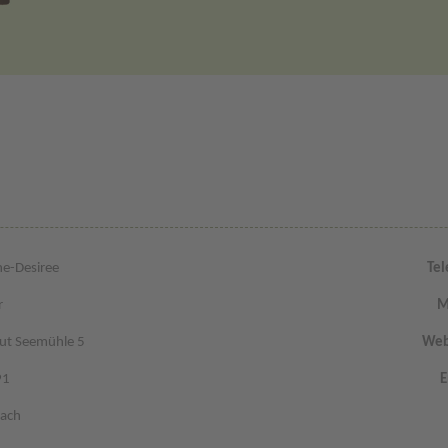
ne-Desiree
Tel
r
M
ut Seemühle 5
Web
91
E
ach