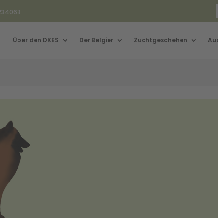
3234068
Über den DKBS
Der Belgier
Zuchtgeschehen
Au