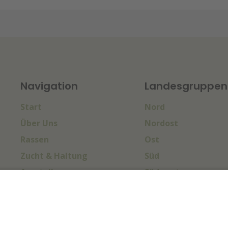
Navigation
Landesgruppen
Start
Nord
Über Uns
Nordost
Rassen
Ost
Zucht & Haltung
Süd
Ausstellungen
Südwest
Sport & Turniere
West
Termine
Impressum