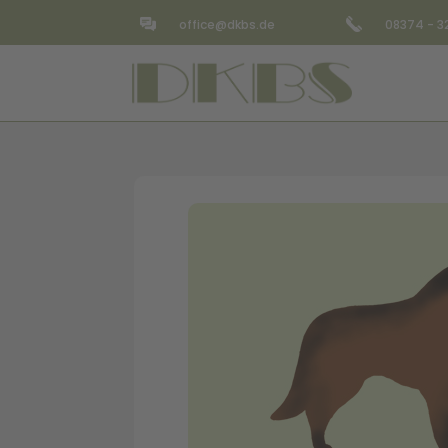
office@dkbs.de
08374 - 