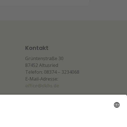
Kontakt
Grüntenstraße 30
87452 Altusried
Telefon: 08374 – 3234068
E-Mail-Adresse:
office@dkbs.de
Unsere Partner: