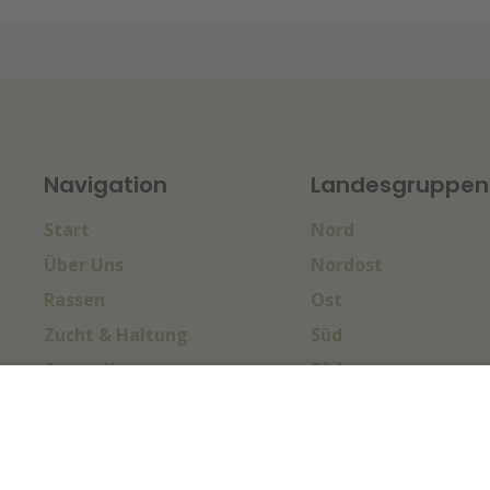
Navigation
Landesgruppen
Start
Nord
Über Uns
Nordost
Rassen
Ost
Zucht & Haltung
Süd
Ausstellungen
Südwest
Sport & Turniere
West
Termine
Impressum