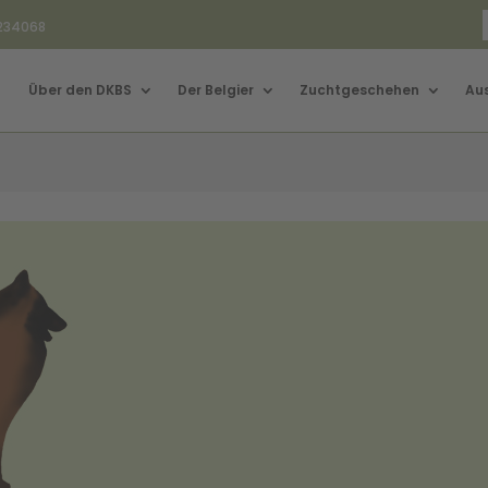
3234068
Über den DKBS
Der Belgier
Zuchtgeschehen
Au