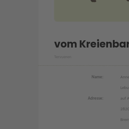
vom Kreienba
Tervueren
Name:
Anne
Lebu
Adresse:
auf 
282
Bre