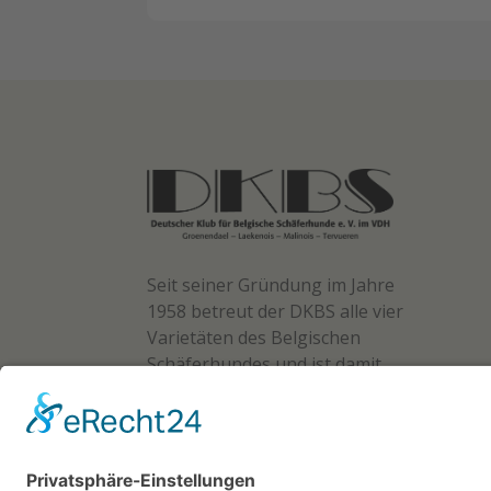
Seit seiner Gründung im Jahre
1958 betreut der DKBS alle vier
Varietäten des Belgischen
Schäferhundes und ist damit
der erste autorisierte und
Zuchtbuch führende Verband
für die Rasse in Deutschland.