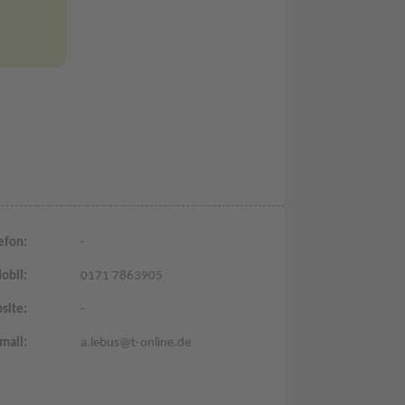
efon:
-
obil:
0171 7863905
site:
-
mail:
a.lebus@t-online.de