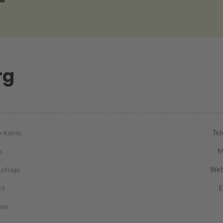
rg
-Katrin
Tel
s
M
Anfrage
Web
03
E
men