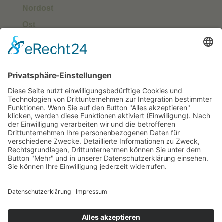
Nordost
Ost
Süd
Südwest
West
Kontakt
Deutscher Klub für Belgische Schäferhunde e.
V.