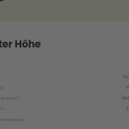
ter Höhe
e
Tel
ul
M
ser Kamp 7
Web
39
E
hengladbach