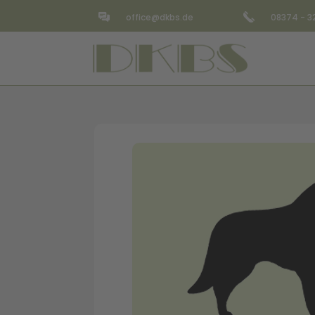
office@dkbs.de
08374 - 