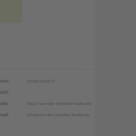
efon:
02166 310175
obil:
-
site:
http://von-der-rheydter-hoehe.de/
mail:
info@von-der-rheydter-hoehe.de