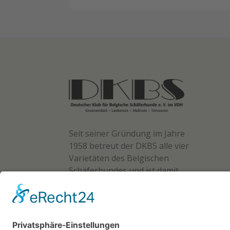
Seit seiner Gründung im Jahre
1958 betreut der DKBS alle vier
Varietäten des Belgischen
Schäferhundes und ist damit
der erste autorisierte und
Zuchtbuch führende Verband
für die Rasse in Deutschland.