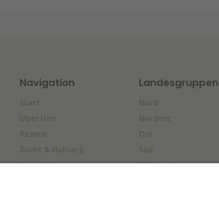
Navigation
Landesgruppen
Start
Nord
Über Uns
Nordost
Rassen
Ost
Zucht & Haltung
Süd
Ausstellungen
Südwest
Sport & Turniere
West
Termine
Impressum