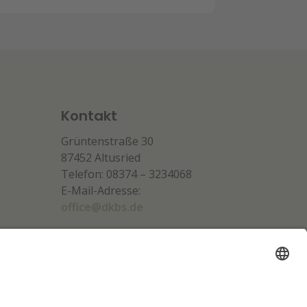
Kontakt
Grüntenstraße 30
87452 Altusried
Telefon: 08374 – 3234068
E-Mail-Adresse:
office@dkbs.de
Unsere Partner: