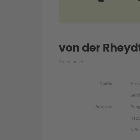
von der Rheyd
Groenendael
Name:
Heik
Bend
Adresse:
Pong
412
Mönc