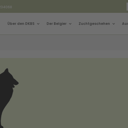
3234068
Über den DKBS
Der Belgier
Zuchtgeschehen
Au