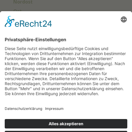
Nordost
Ost
Süd
Südwest
West
Kontakt
Deutscher Klub für Belgische Schäferhunde
e. V.
Grüntenstraße 30