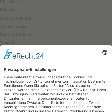
Über Uns
Rassen
Zucht & Haltung
Ausstellungen
Sport & Turniere
Termine
Impressum
Datenschutz
Landesgruppen
Nord
Nordost
Ost
Süd
Südwest