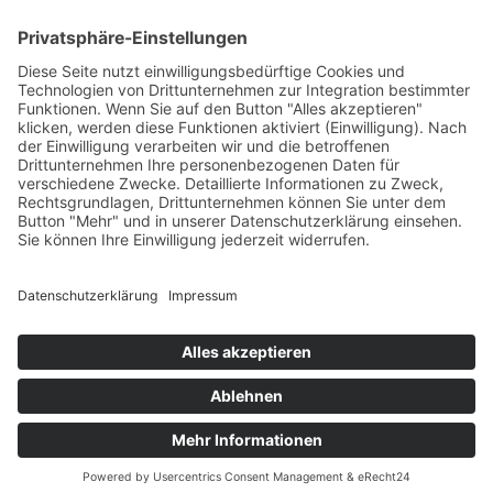
West
Kontakt
Deutscher Klub für Belgische Schäferhunde e.
V.
Grüntenstraße 30
87452 Altusried
Telefon: 08374 – 3234068
E-Mail-Adresse:
office@dkbs.de