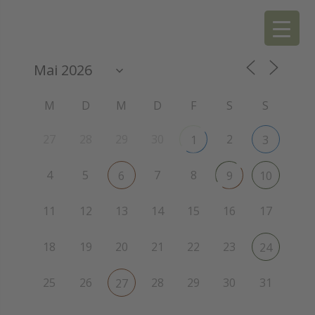
M
D
M
D
F
S
S
27
28
29
30
2
1
3
4
5
7
8
6
9
10
11
12
13
14
15
16
17
18
19
20
21
22
23
24
25
26
28
29
30
31
27