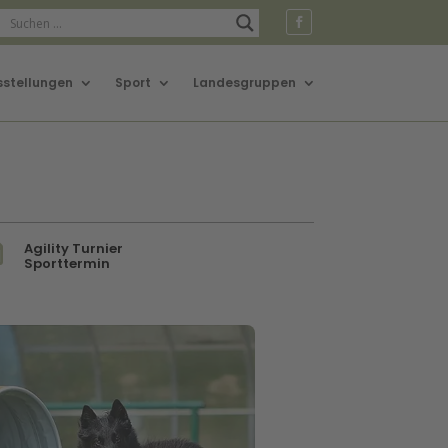
sstellungen
Sport
Landesgruppen
Agility Turnier

Sporttermin