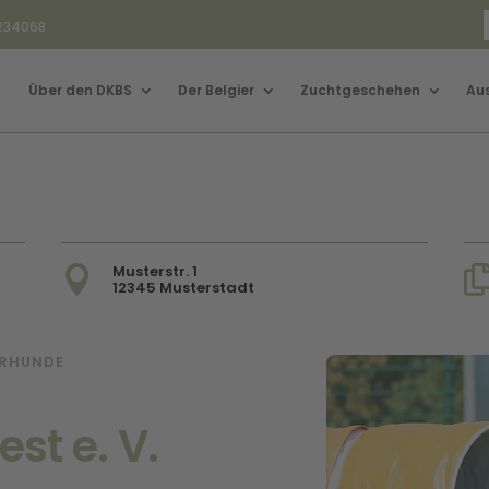
3234068
Über den DKBS
Der Belgier
Zuchtgeschehen
Au
Musterstr. 1

12345 Musterstadt
ERHUNDE
t e. V.