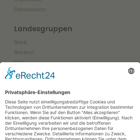
Datenschutz
Landesgruppen
Nord
Nordost
Ost
Süd
Südwest
West