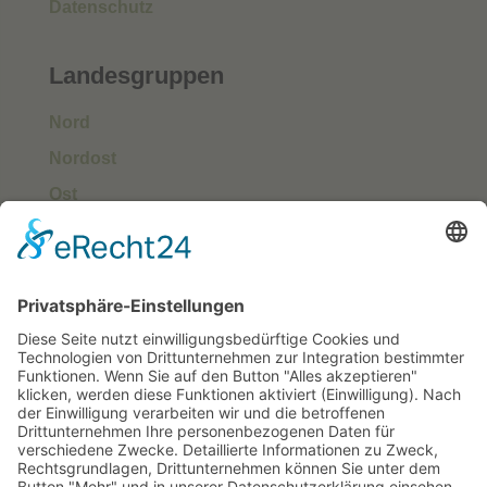
Datenschutz
Landesgruppen
Nord
Nordost
Ost
Süd
Südwest
West