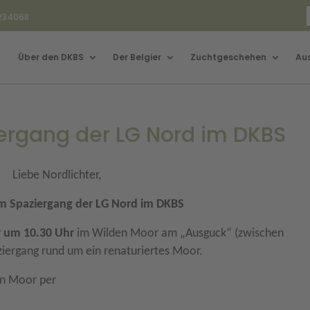
3234068
Über den DKBS
Der Belgier
Zuchtgeschehen
Au
ergang der LG Nord im DKBS
Liebe Nordlichter,
m Spaziergang der LG Nord im DKBS
r um 10.30 Uhr
im Wilden Moor am „Ausguck“ (
zwischen
iergang rund um ein renaturiertes Moor.
en Moor per