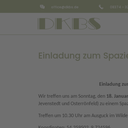
office@dkbs.de
08374 - 
Einladung zum Spazi
Einladung zu
Wir treffen uns am Sonntag, den
18. Janua
Jevenstedt und Osterrönfeld) zu einem
Spaz
Treffen um 10.30 Uhr am Ausguck im Wild
Koordinaten: 54.259502, 9.724596