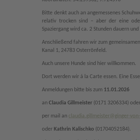
Bitte denkt auch an angemessenes Schuhwer
relativ trocken sind – aber der eine od
Spaziergang wird ca. 2 Stunden dauern und 
Anschließend fahren wir zum gemeinsamen 
Kanal 1, 24783 Osterrönfeld
.
Auch unsere Hunde sind hier willkommen.
Dort werden wir á la Carte essen. Eine Ess
Anmeldungen bitte bis zum
11.01.2026
an
Claudia Gillmeister
(0171 3206334) ode
per mail an
claudia.gillmeister@ginger-von
oder
Kathrin Kalischko
(01704052184).