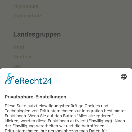
Impressum
Datenschutz
Landesgruppen
Nord
Nordost
Ost
Süd
Südwest
West