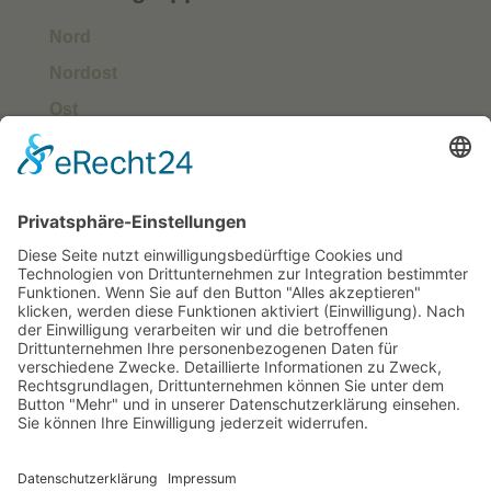
Nord
Nordost
Ost
Süd
Südwest
West
Kontakt
Deutscher Klub für Belgische Schäferhunde e.