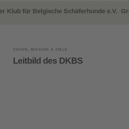
lub für Belgische Schäferhunde e.V. Gro
VISION, MISSION & ZIELE
Leitbild des DKBS
Die Wertschätzung des Belgischen
Schäferhundes als Mitgeschöpf und
die Sicherstellung art- und …