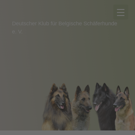
Deutscher Klub für Belgische Schäferhunde
e. V.