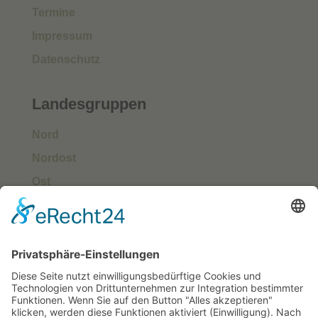
Termine
Impressum
Datenschutz
Landesgruppen
Nord
Nordost
Ost
Süd
Südwest
West